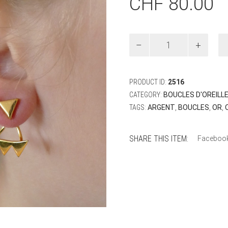
CHF
80.00
Boucles
d'oreilles
Triangle
Or
quantity
PRODUCT ID:
2516
CATEGORY:
BOUCLES D'OREILL
TAGS:
ARGENT
,
BOUCLES
,
OR
,
SHARE THIS ITEM:
Faceboo