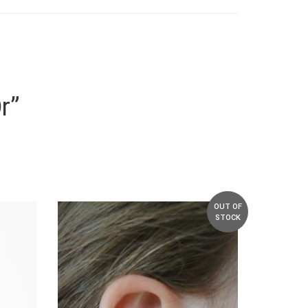
r”
OUT OF
STOCK