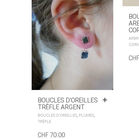
BOU
ARB
CO
ARBRE
COR
CH
BOUCLES D’OREILLES
TRÈFLE ARGENT
,
,
BOUCLES D'OREILLES
PLUMES
TRÈFLE
CHF
70.00