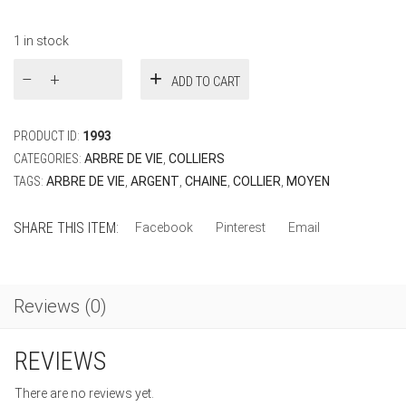
1 in stock
Collier
ADD TO CART
Moyen
Arbre
de
PRODUCT ID:
1993
Vie
Argent
CATEGORIES:
ARBRE DE VIE
,
COLLIERS
quantity
TAGS:
ARBRE DE VIE
,
ARGENT
,
CHAINE
,
COLLIER
,
MOYEN
SHARE THIS ITEM:
Facebook
Pinterest
Email
Reviews (0)
REVIEWS
There are no reviews yet.